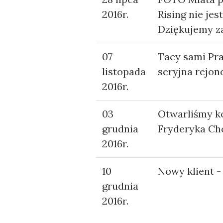
2016r.
Rising nie jes
Dziękujemy za
07
Tacy sami Pra
listopada
seryjna rejo
2016r.
03
Otwarliśmy kol
grudnia
Fryderyka Ch
2016r.
10
Nowy klient -
grudnia
2016r.