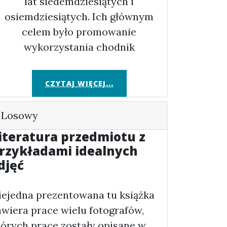
lat siedemdziesiątych i
osiemdziesiątych. Ich głównym
celem było promowanie
wykorzystania chodnik
CZYTAJ WIĘCEJ...
Losowy
iteratura przedmiotu z
rzykładami idealnych
djęć
iejedna prezentowana tu książka
awiera prace wielu fotografów,
tórych prace zostały opisane w