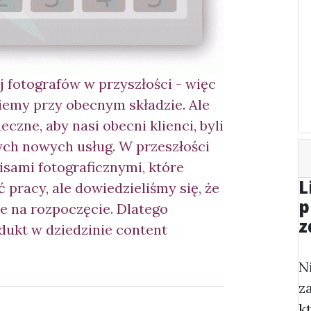
 fotografów w przyszłości - więc
emy przy obecnym składzie. Ale
eczne, aby nasi obecni klienci, byli
ych nowych usług. W przeszłości
sami fotograficznymi, które
L
 pracy, ale dowiedzieliśmy się, że
p
ce na rozpoczęcie. Dlatego
z
dukt w dziedzinie content
N
z
k