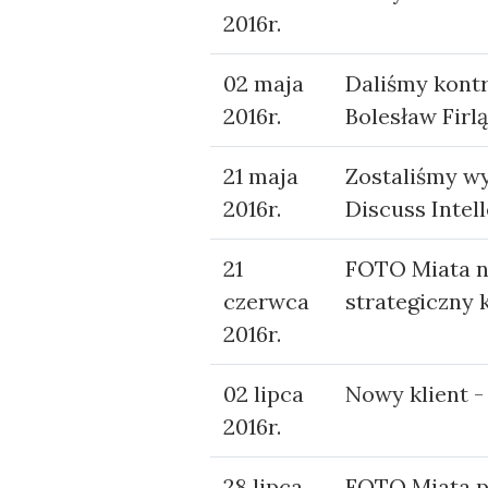
2016r.
02 maja
Daliśmy kontr
2016r.
Bolesław Firl
21 maja
Zostaliśmy w
2016r.
Discuss Intel
21
FOTO Miata n
czerwca
strategiczny 
2016r.
02 lipca
Nowy klient -
2016r.
28 lipca
FOTO Miata po