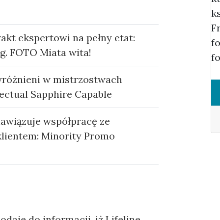
k
F
akt ekspertowi na pełny etat:
f
ąg. FOTO Miata wita!
f
yróżnieni w mistrzostwach
lectual Sapphire Capable
awiązuje współpracę ze
klientem: Minority Promo
daje do informacji, iż Lifeline