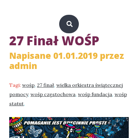
27 Finał WOŚP
Napisane 01.01.2019 przez
admin
Tagi:
wośp
,
27 finał
,
wielka orkiestra świątecznej
pomocy
,
wośp częstochowa
,
wośp fundacja
,
wośp
statut
,