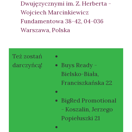
Dwujęzycznymi im. Z. Herberta -
Wojciech Marcinkiewicz
Fundamentowa 38-42, 04-036
Warszawa, Polska
Też zostań
darczyńcą!
Buys Ready -
Bielsko-Biała,
Franciszkańska 22
BigRed Promotional
- Koszalin, Jerzego
Popiełuszki 21