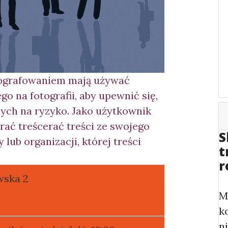
ografowaniem mają używać
 na fotografii, aby upewnić się,
nych na ryzyko. Jako użytkownik
rać treśc
erać treści ze swojego
S
lub organizacji, której treści
t
r
wska 2
M
k
n