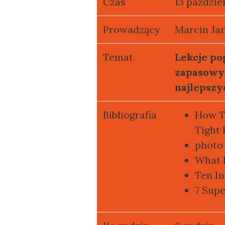
Czas
13 paździer
Prowadzący
Marcin Ja
Temat
Lekcje po
zapasowy
najlepszy
Bibliografia
How T
Tight
photo
What 
Ten I
7 Supe