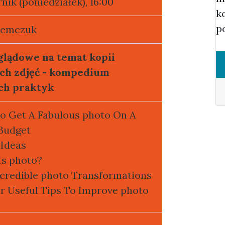
nik (poniedziałek), 16:00
k
p
remczuk
glądowe na temat kopii
ch zdjęć - kompedium
ch praktyk
o Get A Fabulous photo On A
 Budget
 Ideas
Is photo?
ncredible photo Transformations
r Useful Tips To Improve photo