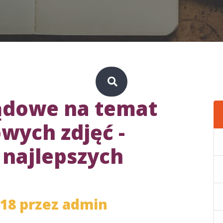
ądowe na temat
wych zdjęć -
najlepszych
018 przez
admin