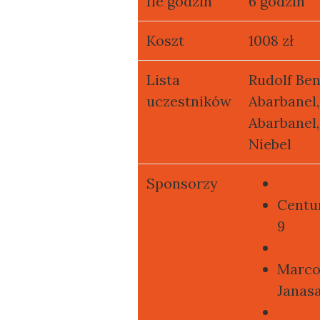
Ile godzin
6 godzin
Koszt
1008 zł
Lista
Rudolf Ben
uczestników
Abarbanel,
Abarbanel,
Niebel
Sponsorzy
Centur
9
Marco
Janasa