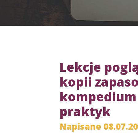
Lekcje pogl
kopii zapaso
kompedium 
praktyk
Napisane 08.07.2