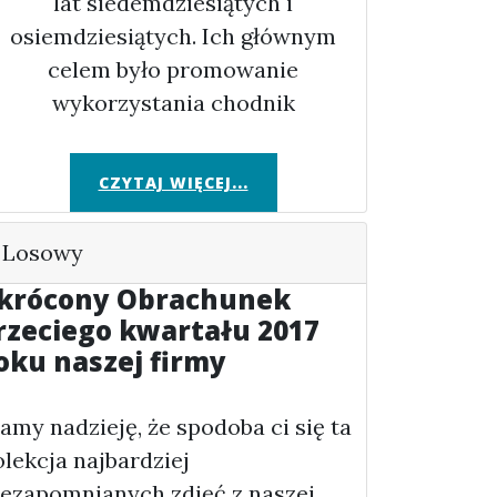
lat siedemdziesiątych i
osiemdziesiątych. Ich głównym
celem było promowanie
wykorzystania chodnik
CZYTAJ WIĘCEJ...
Losowy
krócony Obrachunek
rzeciego kwartału 2017
oku naszej firmy
amy nadzieję, że spodoba ci się ta
olekcja najbardziej
iezapomnianych zdjęć z naszej