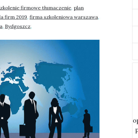
szkolenie firmowe tłumaczenie
,
plan
la firm 2019
,
firma szkoleniowa warszawa
,
a
,
Bydgoszcz
,
o